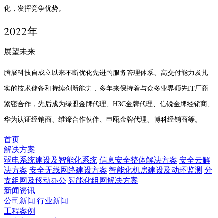
化，发挥竞争优势。
2022年
展望未来
腾展科技自成立以来不断优化先进的服务管理体系、高交付能力及扎
实的技术储备和持续创新能力，多年来保持着与众多业界领先IT厂商
紧密合作，先后成为绿盟金牌代理、H3C金牌代理、信锐金牌经销商、
华为认证经销商、维谛合作伙伴、申瓯金牌代理、博科经销商等。
首页
解决方案
弱电系统建设及智能化系统
信息安全整体解决方案
安全云解
决方案
安全无线网络建设方案
智能化机房建设及动环监测
分
支组网及移动办公
智能化组网解决方案
新闻资讯
公司新闻
行业新闻
工程案例