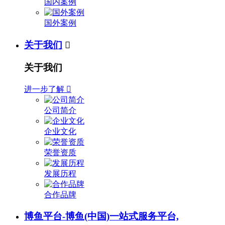
国内案例
国外案例
关于我们

关于我们
进一步了解

公司简介
企业文化
荣誉资质
发展历程
合作品牌
博鱼平台-博鱼(中国)一站式服务平台,