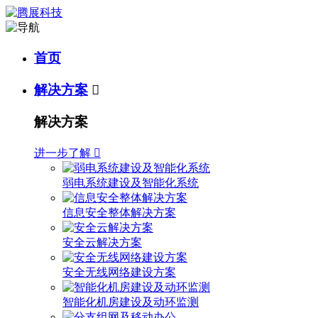
首页
解决方案

解决方案
进一步了解

弱电系统建设及智能化系统
信息安全整体解决方案
安全云解决方案
安全无线网络建设方案
智能化机房建设及动环监测